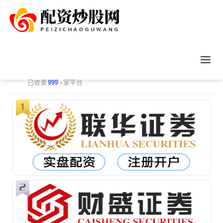
正规配资平台排行
更多
已收录
999
+家平台