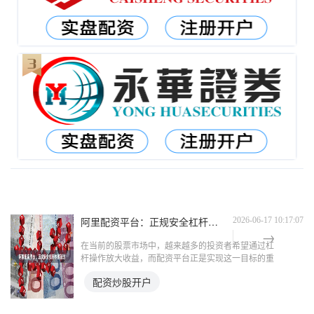
阿里配资平台：正规安全杠杆炒股首选
2026-06-17 10:17:07
在当前的股票市场中，越来越多的投资者希望通过杠
杆操作放大收益，而配资平台正是实现这一目标的重
要工具。然而，面对市场上众多的配资平台，如何选
配资炒股开户
择一个正规、安全、可靠的服务商，成为投资者最关
心的问题。阿里配