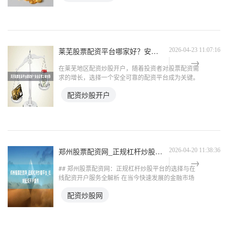
## 什么是股
莱芜股票配资平台哪家好？安全正规公司推荐
2026-04-23 11:07:16
在莱芜地区配资炒股开户，随着投资者对股票配资需
求的增长，选择一个安全可靠的配资平台成为关键。
面对市场上众多的选择，投资者往往感到困惑：究竟
配资炒股开户
哪家平台更值得信赖？本文将从多个维度为您分析，
并推荐安全正规的
郑州股票配资网_正规杠杆炒股平台_在线配资开户服务
2026-04-20 11:38:36
## 郑州股票配资网：正规杠杆炒股平台的选择与在
线配资开户服务全解析 在当今快速发展的金融市场
中，股票投资已成为众多投资者实现财富增值的重要
配资炒股网
途径。对于郑州及周边地区的投资者而言，如何选择
一个正规可靠的