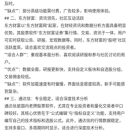
及时。
**缺点**：部分高级功能需付费，广告较多，影响使用体验。
## 二、东方财富：资讯领先，社区互动活跃
东方财富以“东方财富网”起家，在财经资讯和数据分析方面具备明显
优势。其股票软件“东方财富证券”集行情、交易、资讯于一体，用户
可实时获取公告、研报、宏观数据等。同时，东方财富的“股吧”社区
活跃度高，适合喜欢交流观点的投资者。
**适合人群**：重视基本面分析、喜欢阅读研报和参与社区讨论的用
户。
**优点**：数据全面，研报更新快，支持自定义板块和自选股分组，
交易佣金较低。
**缺点**：软件加载速度有时偏慢，界面信息密度较高，新手可能感
到复杂。
## 三、通达信：专业稳定，适合深度技术分析
通达信是国内老牌股票软件，尤其在专业投资者和量化交易者中口
碑较好。其核心优势在于“公式编辑”与“指标自定义”功能，支持用户
编写自己的技术指标和选股公式。此外，通达信的行情数据稳定，
支持多窗口、多周期同时显示，适合进行深度技术分析。