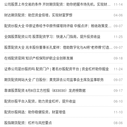
公司股票上市交易的条件 开封期货配资：助你把握市场先机，实现财富梦想
11-14
财达期货配资：助您资金倍增，实现财富梦想
04-06
配资炒股大全 中原证券给予中原传媒增持评级 中报点评：税收政策变化影响短期利润 主营业务依旧稳健
09-07
全国股票配资公司 股票配资学习：快速入门指南，提升投资收益
11-25
股票配资大全 兆丰股份董事长孔爱祥：借助数字化与AI将“老师傅”打造成“大模型”
09-07
在线配资官网 知识产权保险护航企业创新发展
09-18
证券公司是炒股的吗 配资门户 | 著名炒股配资平台 | 资金杠杆助你掘金
11-24
期货配资网站大全 广日股份：黄竞辞去公司监事会主席及监事职务
09-07
靠谱股票配资 8月8日立方控股（833030）龙虎榜数据
09-17
配资炒股平台入配资，助力资金杠杆，提升收益
06-10
配资炒股网选：助你稳健投资，财富增值
11-10
股指期货配资：杠杆与风控要点
08-06