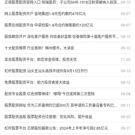
正规股票配资官网入口 恒瑞医药：子公司SHR-1918注射液被纳入拟突破性治疗品种公示名单
09-10
网上股票配资开户 金地集团1-8月签约额约476亿元
09-07
股票在线配资平台 中梁控股1-8月合约销售额约123亿元
09-07
股指期货开户 深化客户服务 共绘美好蓝图 信泰保险第十届客户服务节杭州站活动圆满举行
09-10
十大配资推荐 行业首例！梅州楼市，大消息
09-13
吴忠股票配资平台：助您资金倍增，投资无忧
11-20
杠杆股票配资 汕头至汕头高铁环线列车9月15日开行
09-13
免费股票配资平台：助力投资者放大收益
09-12
配资专业股票 红色预警继续！“摩羯”今日或将第三次登陆
09-08
股票配资网址 华为三折叠预约已超300万 其申请的三折叠设备专利已获授权
09-11
股票配资选股 股票配资仓位管理：优化风险，提升收益
09-22
杠杆股票平台 芯原股份最新公告：2024年上半年净亏损2.85亿元
09-17