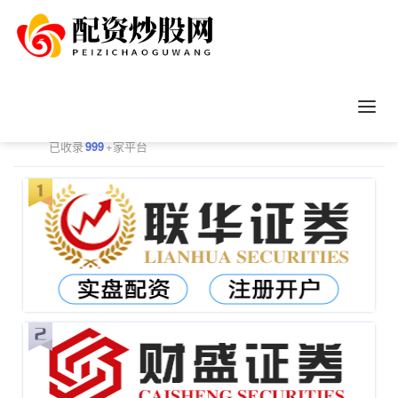
正规配资平台排行
更多
已收录
999
+家平台