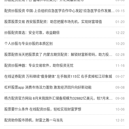
配资炒股投资 中国-上合组织应急医学合作中心发起“应急医学合作发展”倡议
09-15
股票股票交易 西安股票配资：助您把握市场先机，实现财富增值
01-20
炒股配资首选：安全可靠，收益翻倍
12-22
个人炒股与专业炒股的本质区别
10-20
股票配债当天把股票卖了 内蒙古期货配资：解锁财富新密码，助力投资腾飞
02-28
配资炒股神器：专业交易软件，助你投资无忧
11-16
在线证券配资 万科继续“瘦身健体” 左手融资115亿 右手卖掉松江印象城
09-07
杠杆股票app 消费市场活力蓬勃 激发经济回升向好新动能
09-08
杨方配资官方网站 8月末我国外汇储备规模为32882亿美元，较7月末上升318亿美元
09-08
股票要什么条件 在线配资炒股，轻松实现财富梦想
10-06
配资助你股市扬帆，财富之路一马当先
12-31