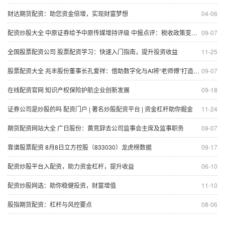
财达期货配资：助您资金倍增，实现财富梦想
04-06
配资炒股大全 中原证券给予中原传媒增持评级 中报点评：税收政策变化影响短期利润 主营业务依旧稳健
09-07
全国股票配资公司 股票配资学习：快速入门指南，提升投资收益
11-25
股票配资大全 兆丰股份董事长孔爱祥：借助数字化与AI将“老师傅”打造成“大模型”
09-07
在线配资官网 知识产权保险护航企业创新发展
09-18
证券公司是炒股的吗 配资门户 | 著名炒股配资平台 | 资金杠杆助你掘金
11-24
期货配资网站大全 广日股份：黄竞辞去公司监事会主席及监事职务
09-07
靠谱股票配资 8月8日立方控股（833030）龙虎榜数据
09-17
配资炒股平台入配资，助力资金杠杆，提升收益
06-10
配资炒股网选：助你稳健投资，财富增值
11-10
股指期货配资：杠杆与风控要点
08-06