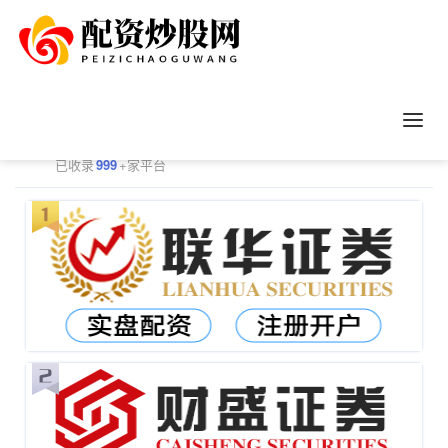
正规配资平台排行
更多
已收录
999
+家平台