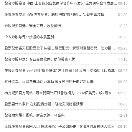
配资炒股投资 中国-上合组织应急医学合作中心发起“应急医学合作发展”倡议
09-15
股票股票交易 西安股票配资：助您把握市场先机，实现财富增值
01-20
炒股配资首选：安全可靠，收益翻倍
12-22
个人炒股与专业炒股的本质区别
10-20
股票配债当天把股票卖了 内蒙古期货配资：解锁财富新密码，助力投资腾飞
02-28
配资炒股神器：专业交易软件，助你投资无忧
11-16
在线证券配资 万科继续“瘦身健体” 左手融资115亿 右手卖掉松江印象城
09-07
杠杆股票app 消费市场活力蓬勃 激发经济回升向好新动能
09-08
杨方配资官方网站 8月末我国外汇储备规模为32882亿美元，较7月末上升318亿美元
09-08
股票要什么条件 在线配资炒股，轻松实现财富梦想
10-06
配资助你股市扬帆，财富之路一马当先
12-31
正规股票配资官网入口 恒瑞医药：子公司SHR-1918注射液被纳入拟突破性治疗品种公示名单
09-10