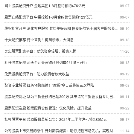
网上股票配资开户 金地集团1-8月签约额约476亿元
09-07
股票在线配资平台 中梁控股1-8月合约销售额约123亿元
09-07
股指期货开户 深化客户服务 共绘美好蓝图 信泰保险第十届客户服务节杭州站活动圆满举行
09-10
十大配资推荐 行业首例！梅州楼市，大消息
09-13
吴忠股票配资平台：助您资金倍增，投资无忧
11-20
杠杆股票配资 汕头至汕头高铁环线列车9月15日开行
09-13
免费股票配资平台：助力投资者放大收益
09-12
配资专业股票 红色预警继续！“摩羯”今日或将第三次登陆
09-08
股票配资网址 华为三折叠预约已超300万 其申请的三折叠设备专利已获授权
09-11
股票配资选股 股票配资仓位管理：优化风险，提升收益
09-22
杠杆股票平台 芯原股份最新公告：2024年上半年净亏损2.85亿元
09-17
公司股票上市交易的条件 开封期货配资：助你把握市场先机，实现财富梦想
11-14