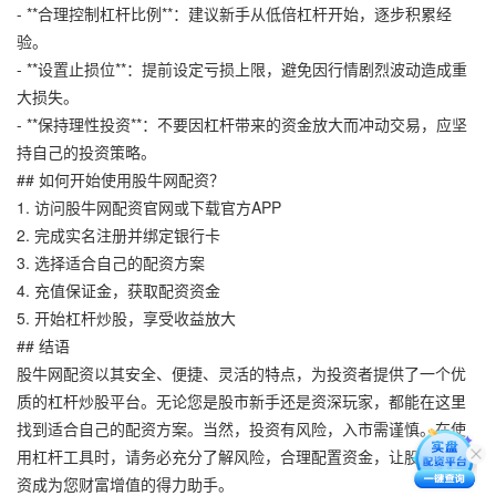
- **合理控制杠杆比例**：建议新手从低倍杠杆开始，逐步积累经
验。
- **设置止损位**：提前设定亏损上限，避免因行情剧烈波动造成重
大损失。
- **保持理性投资**：不要因杠杆带来的资金放大而冲动交易，应坚
持自己的投资策略。
## 如何开始使用股牛网配资？
1. 访问股牛网配资官网或下载官方APP
2. 完成实名注册并绑定银行卡
3. 选择适合自己的配资方案
4. 充值保证金，获取配资资金
5. 开始杠杆炒股，享受收益放大
## 结语
股牛网配资以其安全、便捷、灵活的特点，为投资者提供了一个优
质的杠杆炒股平台。无论您是股市新手还是资深玩家，都能在这里
找到适合自己的配资方案。当然，投资有风险，入市需谨慎。在使
用杠杆工具时，请务必充分了解风险，合理配置资金，让股牛网配
资成为您财富增值的得力助手。