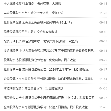
十大配资推荐 行业首例！梅州楼市，大消息
09-13
吴忠股票配资平台：助您资金倍增，投资无忧
11-20
杠杆股票配资 汕头至汕头高铁环线列车9月15日开行
09-13
免费股票配资平台：助力投资者放大收益
09-12
配资专业股票 红色预警继续！“摩羯”今日或将第三次登陆
09-08
股票配资网址 华为三折叠预约已超300万 其申请的三折叠设备专利已获授权
09-11
股票配资选股 股票配资仓位管理：优化风险，提升收益
09-22
杠杆股票平台 芯原股份最新公告：2024年上半年净亏损2.85亿元
09-17
公司股票上市交易的条件 开封期货配资：助你把握市场先机，实现财富梦想
11-14
财达期货配资：助您资金倍增，实现财富梦想
04-06
配资炒股大全 中原证券给予中原传媒增持评级 中报点评：税收政策变化影响短期利润 主营业务依旧稳健
09-07
全国股票配资公司 股票配资学习：快速入门指南，提升投资收益
11-25