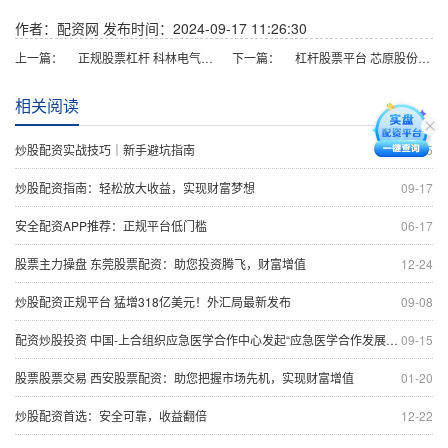
作者：配资网
发布时间：2024-09-17 11:26:30
上一篇：
正规股票杠杆 科林电气最新公告：副总经理陈贺拟减持不超过16.8万股
下一篇：
杠杆股票平台 芯原股份最新公告：2024年上半年净亏损2.85亿元
相关阅读
炒股配资实战技巧｜新手避坑指南
05-25
炒股配资指南：轻松放大收益，实现财富梦想
09-17
安全配资APP推荐：正规平台低门槛
06-17
股票主力操盘 东莞股票配资：助您投资腾飞，财富增值
12-24
炒股配资正规平台 猛增318亿美元！外汇局最新发布
09-08
配资炒股投资 中国-上合组织应急医学合作中心发起“应急医学合作发展”倡议
09-15
股票股票交易 西安股票配资：助您把握市场先机，实现财富增值
01-20
炒股配资首选：安全可靠，收益翻倍
12-22