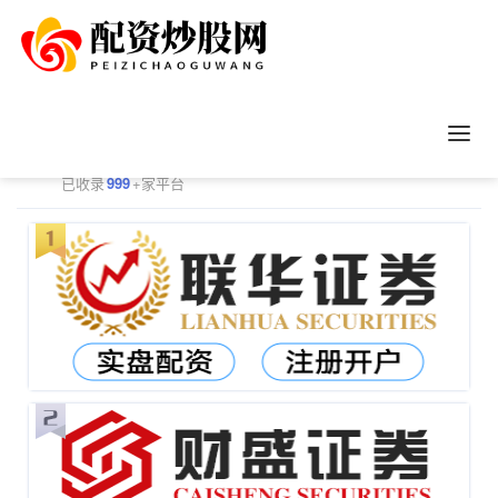
正规配资平台排行
更多
已收录
999
+家平台