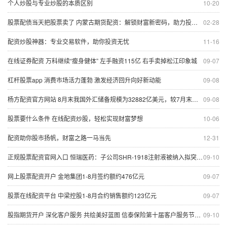
个人炒股与专业炒股的本质区别
10-20
股票配债当天把股票卖了 内蒙古期货配资：解锁财富新密码，助力投资腾飞
02-28
配资炒股神器：专业交易软件，助你投资无忧
11-16
在线证券配资 万科继续“瘦身健体” 左手融资115亿 右手卖掉松江印象城
09-07
杠杆股票app 消费市场活力蓬勃 激发经济回升向好新动能
09-08
杨方配资官方网站 8月末我国外汇储备规模为32882亿美元，较7月末上升318亿美元
09-08
股票要什么条件 在线配资炒股，轻松实现财富梦想
10-06
配资助你股市扬帆，财富之路一马当先
12-31
正规股票配资官网入口 恒瑞医药：子公司SHR-1918注射液被纳入拟突破性治疗品种公示名单
09-10
网上股票配资开户 金地集团1-8月签约额约476亿元
09-07
股票在线配资平台 中梁控股1-8月合约销售额约123亿元
09-07
股指期货开户 深化客户服务 共绘美好蓝图 信泰保险第十届客户服务节杭州站活动圆满举行
09-10