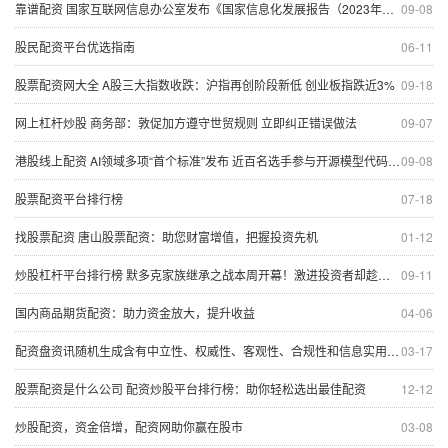
靠谱配资 国家互联网信息办公室发布《国家信息化发展报告（2023年）》
09-08
股民配资平台优选指南
06-11
股票配资网大全 A股三大指数收跌：沪指再创阶段新低 创业板指跌近3%
09-18
网上杠杆炒股 商务部：敦促加方遵守世贸规则 立即纠正错误做法
09-07
港股线上配资 AI领域多项“首个标准”发布 近百名选手参与开源模型代码接力对抗“深度伪造”
09-08
股票配资平台排行榜
07-18
找股票配资 唐山股票配资：助您财富增值，把握投资先机
01-12
炒股杠杆平台排行榜 默多克家族继承之战本周开幕！激进投资者却趁机上演夺权大戏
09-11
国内商品期货配资：助力资金放大，提升收益
04-06
配资盘资讯随机生成含有中立性、权威性、客观性、合规性和信息实用性适合网站发布不超30字的标题
03-17
股票配资是什么公司 配资炒股平台排行榜：助你轻松选出最佳配资
12-12
炒股配资，资金倍增，配资网助你赢在股市
03-08