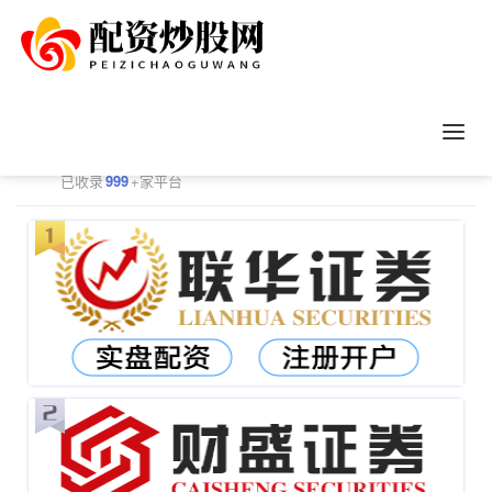
正规配资平台排行
更多
已收录
999
+家平台