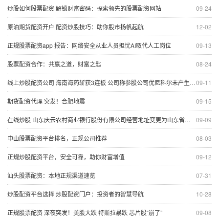
炒股如何股票配资 解锁财富密码：探索领先的股票配资网站
09-24
原油期货配资开户 配资炒股技巧：助你股市扬帆起航
12-02
正规股票配资app 报告：网络安全从业人员担忧AI取代人工岗位
09-13
股票配资合作：共赢之道，财富之匙
08-24
线上炒股配资公司 海南海药斩获3连板 公司称参股公司优尼科尔未产生盈利
09-11
期货配资代理 突发！合肥地震
09-15
在线炒股 山东庆云农村商业银行股份有限公司经营地址变更为山东省德州市庆云县学苑路888号
09-09
中山股票配资平台排名，正规公司推荐
08-03
正规炒股配资平台，安全可靠，助你财富增值
09-12
汕头股票配资：本地正规渠道速览
07-31
炒股配资平台选择 炒股配资门户：投资者的智慧导航
10-28
正规股票配资 深夜突发！美股大跌 特斯拉暴跌 芯片股“崩了”
09-08