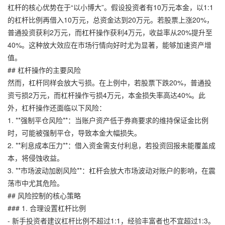
杠杆的核心优势在于“以小博大”。假设投资者有10万元本金，以1:1
的杠杆比例再借入10万元，总资金达到20万元。若股票上涨20%，
普通投资获利2万元，而杠杆操作获利4万元，收益率从20%提升至
40%。这种放大效应在市场行情向好时尤为显著，能够加速资产增
值。
## 杠杆操作的主要风险
然而，杠杆同样会放大亏损。在上例中，若股票下跌20%，普通投
资亏损2万元，而杠杆操作亏损4万元，本金损失率高达40%。此
外，杠杆操作还面临以下风险：
1. **强制平仓风险**：当账户资产低于券商要求的维持保证金比例
时，可能被强制平仓，导致本金大幅损失。
2. **利息成本压力**：借入资金需支付利息，若投资回报未能覆盖成
本，将侵蚀收益。
3. **市场波动加剧风险**：杠杆会放大市场波动对账户的影响，在震
荡市中尤其危险。
## 风险控制的核心策略
### 1. 合理设置杠杆比例
- 新手投资者建议杠杆比例不超过1:1，经验丰富者也不宜超过1:3。