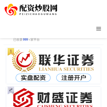
正规配资平台排行
更多
已收录
999
+家平台