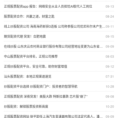
正规股票配资app 报告：网络安全从业人员担忧AI取代人工岗位
09-13
股票配资合作：共赢之道，财富之匙
08-24
线上炒股配资公司 海南海药斩获3连板 公司称参股公司优尼科尔未产生盈利
09-11
期货配资代理 突发！合肥地震
09-15
在线炒股 山东庆云农村商业银行股份有限公司经营地址变更为山东省德州市庆云县学苑路888号
09-09
中山股票配资平台排名，正规公司推荐
08-03
正规炒股配资平台，安全可靠，助你财富增值
09-12
汕头股票配资：本地正规渠道速览
07-31
炒股配资平台选择 炒股配资门户：投资者的智慧导航
10-28
正规股票配资 深夜突发！美股大跌 特斯拉暴跌 芯片股“崩了”
09-08
炒股配资：解锁股票投资新高度
10-20
正规股票配资网站 徐平卸任上海汽车变速器有限公司法定代表人，潘吉明接任
09-09