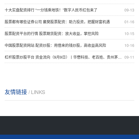
十大实盘配资排行 “一分钱乘地铁！”数字人民币红包来了
09-13
股票都有哪些证券公司 襄樊股票配资：助力投资，把握财富机遇
01-16
股票配资平台的行情 股票期货配资：放大收益，掌控风险
10-15
中国股票配资网站 配资炒股：用借来的钱炒股，高收益高风险
10-16
杠杆股票炒股平台 资金流向（9月9日）丨华懋科技、老百姓、贵州茅台获融资资金买入排名前三 买入金额均超3亿元
09-11
友情链接
/ LINKS