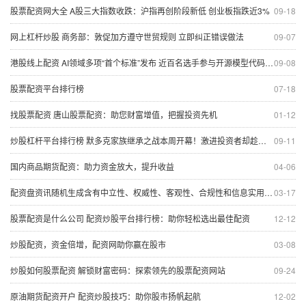
股票配资网大全 A股三大指数收跌：沪指再创阶段新低 创业板指跌近3%
09-18
网上杠杆炒股 商务部：敦促加方遵守世贸规则 立即纠正错误做法
09-07
港股线上配资 AI领域多项“首个标准”发布 近百名选手参与开源模型代码接力对抗“深度伪造”
09-08
股票配资平台排行榜
07-18
找股票配资 唐山股票配资：助您财富增值，把握投资先机
01-12
炒股杠杆平台排行榜 默多克家族继承之战本周开幕！激进投资者却趁机上演夺权大戏
09-11
国内商品期货配资：助力资金放大，提升收益
04-06
配资盘资讯随机生成含有中立性、权威性、客观性、合规性和信息实用性适合网站发布不超30字的标题
03-17
股票配资是什么公司 配资炒股平台排行榜：助你轻松选出最佳配资
12-12
炒股配资，资金倍增，配资网助你赢在股市
03-08
炒股如何股票配资 解锁财富密码：探索领先的股票配资网站
09-24
原油期货配资开户 配资炒股技巧：助你股市扬帆起航
12-02