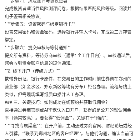
* **步骤四：风险测评与协议签署**
完成投资者适当性风险测评问卷，根据结果匹配风险等级。阅读并
电子签署相关协议。
* **步骤五：设置密码与绑定银行卡**
设置交易密码和资金密码，选择银行并输入卡号，完成第三方存管
绑定。
* **步骤六：提交审核与等待通知**
提交所有资料，等待券商审核（通常1个工作日内）。审核通过后，
您会收到资金账户信息的短信通知。
**2. 线下开户（传统方式）**
携带身份证、银行卡原件，在交易日的工作时间前往券商在郑州的
营业部（如金水区、郑东新区等均有分布）柜台办理。流程与线上
类似，但需现场填写纸质单据并人工办理。
### 三、关键技巧：如何成功在线预约并获取低佣金？
直接通过券商官网或APP默认入口开户，获得的是公开的默认佣金
率（通常较高）。要获得**低佣金**，关键在于“预约”：
* **寻找专属渠道**：在开户前，主动通过券商官网、财经论坛或经
人引荐，**联系到郑州地区的客户经理**。与他们沟通，确认当前可