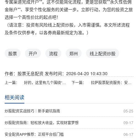
专属渠道完成开户**。这不仅能简化流程，更是您获取**永久性低佣
金账户**、享受个性化服务的关键一步。立即行动，为您的投资之旅
选择一个高性价比的起点吧！
（请注意：投资有风险线上配资炒股，入市需谨慎。本文所述流程
及条件仅供参考，以各券商最新规定为准。）
股票
开户
流程
郑州
线上配资炒股
作者：股票无息配资
发布时间：2026-04-20 10:43:30
上一篇：
好的，这里有几个围绕“十大杠杆炒股指平台”关键词、适合百度收录的标题，均在以内：
下一篇：
拉萨股票配资服务：安全杠杆投资，专业平台助力
相关阅读
炒股配资实战技巧｜新手避坑指南
05-25
炒股配资指南：轻松放大收益，实现财富梦想
09-17
安全配资APP推荐：正规平台低门槛
06-17