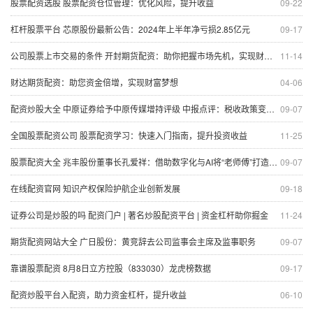
股票配资选股 股票配资仓位管理：优化风险，提升收益
09-22
杠杆股票平台 芯原股份最新公告：2024年上半年净亏损2.85亿元
09-17
公司股票上市交易的条件 开封期货配资：助你把握市场先机，实现财富梦想
11-14
财达期货配资：助您资金倍增，实现财富梦想
04-06
配资炒股大全 中原证券给予中原传媒增持评级 中报点评：税收政策变化影响短期利润 主营业务依旧稳健
09-07
全国股票配资公司 股票配资学习：快速入门指南，提升投资收益
11-25
股票配资大全 兆丰股份董事长孔爱祥：借助数字化与AI将“老师傅”打造成“大模型”
09-07
在线配资官网 知识产权保险护航企业创新发展
09-18
证券公司是炒股的吗 配资门户 | 著名炒股配资平台 | 资金杠杆助你掘金
11-24
期货配资网站大全 广日股份：黄竞辞去公司监事会主席及监事职务
09-07
靠谱股票配资 8月8日立方控股（833030）龙虎榜数据
09-17
配资炒股平台入配资，助力资金杠杆，提升收益
06-10