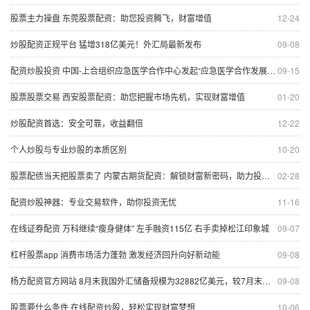
股票主力操盘 东莞股票配资：助您投资腾飞，财富增值
12-24
炒股配资正规平台 猛增318亿美元！外汇局最新发布
09-08
配资炒股投资 中国-上合组织应急医学合作中心发起“应急医学合作发展”倡议
09-15
股票股票交易 西安股票配资：助您把握市场先机，实现财富增值
01-20
炒股配资首选：安全可靠，收益翻倍
12-22
个人炒股与专业炒股的本质区别
10-20
股票配债当天把股票卖了 内蒙古期货配资：解锁财富新密码，助力投资腾飞
02-28
配资炒股神器：专业交易软件，助你投资无忧
11-16
在线证券配资 万科继续“瘦身健体” 左手融资115亿 右手卖掉松江印象城
09-07
杠杆股票app 消费市场活力蓬勃 激发经济回升向好新动能
09-08
杨方配资官方网站 8月末我国外汇储备规模为32882亿美元，较7月末上升318亿美元
09-08
股票要什么条件 在线配资炒股，轻松实现财富梦想
10-06