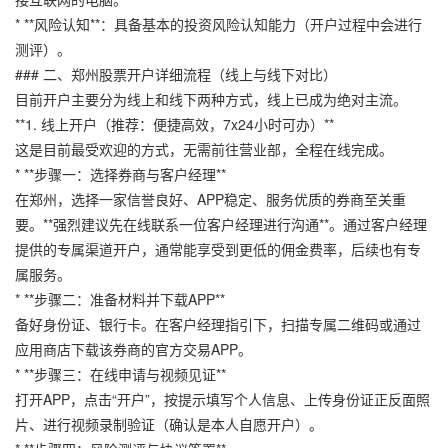
* **风险认知**：具备基本的投资风险认知能力（开户过程中会进行
测评）。
### 二、郑州股票开户详细流程（线上与线下对比）
目前开户主要分为线上和线下两种方式，线上已成为绝对主流。
**1. 线上开户（推荐：便捷高效，7x24小时可办）**
这是目前最受欢迎的方式，无需前往营业部，全程在线完成。
* **步骤一：选择券商与客户经理**
在郑州，选择一家信誉良好、APP稳定、服务优质的券商至关重
要。**强烈建议先在线联系一位客户经理进行沟通**。通过客户经理
提供的专属渠道开户，通常能享受到更低的佣金费率，后续也有专
属服务。
* **步骤二：准备材料并下载APP**
备好身份证、银行卡。在客户经理指引下，扫描专属二维码或通过
应用商店下载该券商的官方交易APP。
* **步骤三：在线申请与视频见证**
打开APP，点击“开户”，按提示填写个人信息、上传身份证正反面照
片、进行视频录制验证（确认是本人自愿开户）。