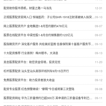
配资助你股市扬帆，财富之路一马当先
12-31
正规股票配资官网入口 恒瑞医药：子公司SHR-1918注射液被纳入拟突破性治疗品种公示名单
09-10
网上股票配资开户 金地集团1-8月签约额约476亿元
09-07
股票在线配资平台 中梁控股1-8月合约销售额约123亿元
09-07
股指期货开户 深化客户服务 共绘美好蓝图 信泰保险第十届客户服务节杭州站活动圆满举行
09-10
十大配资推荐 行业首例！梅州楼市，大消息
09-13
吴忠股票配资平台：助您资金倍增，投资无忧
11-20
杠杆股票配资 汕头至汕头高铁环线列车9月15日开行
09-13
免费股票配资平台：助力投资者放大收益
09-12
配资专业股票 红色预警继续！“摩羯”今日或将第三次登陆
09-08
股票配资网址 华为三折叠预约已超300万 其申请的三折叠设备专利已获授权
09-11