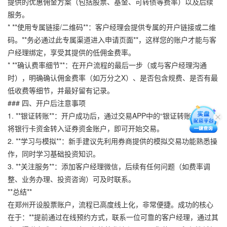
提供的优惠佣金方案（包括股票、基金、可转债等费率）以及后续
服务。
* **使用专属链接/二维码**：客户经理会提供专属的开户链接或二维
码。**务必通过此专属渠道进入申请页面**，这样您的账户才能与客
户经理绑定，享受其提供的低佣金费率。
* **确认费率细节**：在开户流程的最后一步（或与客户经理沟通
时），明确确认佣金费率（如万分之X）、是否包含规费、是否有最
低收费等细节，并最好留有记录。
### 四、开户后注意事项
1. **银证转账**：开户成功后，通过交易APP中的“银证转账”功能，
将银行卡资金转入证券资金账户，即可开始交易。
2. **学习与模拟**：新手建议先利用券商提供的模拟交易功能熟悉操
作，同时学习基础投资知识。
3. **关注服务**：添加客户经理微信，后续有任何问题（如费率调
整、业务办理、投资咨询）可及时联系。
**总结**
在郑州开设股票账户，流程已高度线上化，非常便捷。成功的核心
在于：**提前通过在线预约方式，联系一位可靠的客户经理，通过其