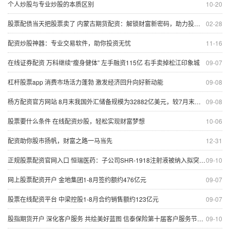
个人炒股与专业炒股的本质区别
10-20
股票配债当天把股票卖了 内蒙古期货配资：解锁财富新密码，助力投资腾飞
02-28
配资炒股神器：专业交易软件，助你投资无忧
11-16
在线证券配资 万科继续“瘦身健体” 左手融资115亿 右手卖掉松江印象城
09-07
杠杆股票app 消费市场活力蓬勃 激发经济回升向好新动能
09-08
杨方配资官方网站 8月末我国外汇储备规模为32882亿美元，较7月末上升318亿美元
09-08
股票要什么条件 在线配资炒股，轻松实现财富梦想
10-06
配资助你股市扬帆，财富之路一马当先
12-31
正规股票配资官网入口 恒瑞医药：子公司SHR-1918注射液被纳入拟突破性治疗品种公示名单
09-10
网上股票配资开户 金地集团1-8月签约额约476亿元
09-07
股票在线配资平台 中梁控股1-8月合约销售额约123亿元
09-07
股指期货开户 深化客户服务 共绘美好蓝图 信泰保险第十届客户服务节杭州站活动圆满举行
09-10