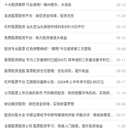
十大配资推荐 行业首例！梅州楼市，大消息
09-13
吴忠股票配资平台：助您资金倍增，投资无忧
11-20
杠杆股票配资 汕头至汕头高铁环线列车9月15日开行
09-13
免费股票配资平台：助力投资者放大收益
09-12
配资专业股票 红色预警继续！“摩羯”今日或将第三次登陆
09-08
股票配资网址 华为三折叠预约已超300万 其申请的三折叠设备专利已获授权
09-11
股票配资选股 股票配资仓位管理：优化风险，提升收益
09-22
杠杆股票平台 芯原股份最新公告：2024年上半年净亏损2.85亿元
09-17
公司股票上市交易的条件 开封期货配资：助你把握市场先机，实现财富梦想
11-14
财达期货配资：助您资金倍增，实现财富梦想
04-06
配资炒股大全 中原证券给予中原传媒增持评级 中报点评：税收政策变化影响短期利润 主营业务依旧稳健
09-07
全国股票配资公司 股票配资学习：快速入门指南，提升投资收益
11-25