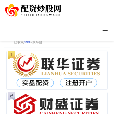
正规配资平台排行
更多
已收录
999
+家平台