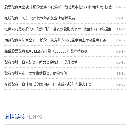
股票配资大全 兆丰股份董事长孔爱祥：借助数字化与AI将“老师傅”打造成“大模型”
09-07
在线配资官网 知识产权保险护航企业创新发展
09-18
证券公司是炒股的吗 配资门户 | 著名炒股配资平台 | 资金杠杆助你掘金
11-24
期货配资网站大全 广日股份：黄竞辞去公司监事会主席及监事职务
09-07
靠谱股票配资 8月8日立方控股（833030）龙虎榜数据
09-17
配资炒股平台入配资，助力资金杠杆，提升收益
06-10
配资炒股网选：助你稳健投资，财富增值
11-10
在线配资平台注册 美的集团A+H！或成港股年内最大IPO！
09-08
友情链接
/ LINKS